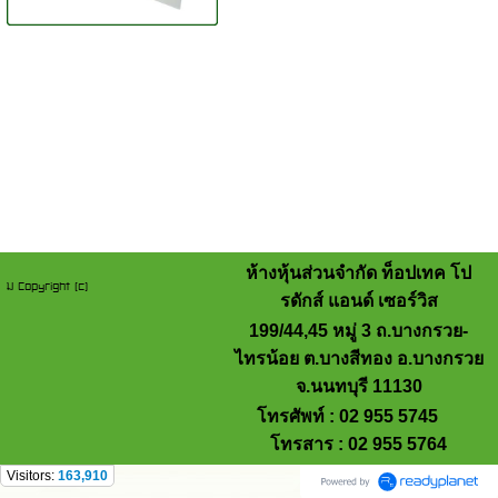
ห้างหุ้นส่วนจำกัด ท็อปเทค โป
ม Copyright (c)
รดักส์ แอนด์ เซอร์วิส
199/44,45 หมู่ 3 ถ.บางกรวย-
ไทรน้อย ต.บางสีทอง อ.บางกรวย
จ.นนทบุรี 11130
โทรศัพท์ : 02 955 5745
โทรสาร : 02 955 5764
Visitors:
163,910