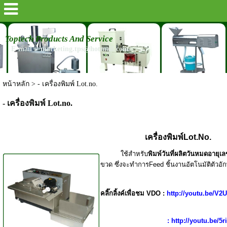
Toptech Products And Service
E-mail : marketing.tps@hotmail.com
หน้าหลัก
>
- เครื่องพิมพ์ Lot.no.
- เครื่องพิมพ์ Lot.no.
เครื่องพิมพ์
Lot.No.
ใช้สำหรับ
พิมพ์วันที่ผลิต
วันหมดอายุเล
ขวด ซึ่งจะทำการ
Feed
ชิ้นงานอัตโนมัติ
ตัวอั
คลิ๊กลิ้งค์เพื่อชม VDO :
http://youtu.be/V
:
http://youtu.be/5