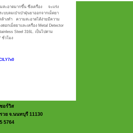
วามสะอาดมากขึ้น
ซึ่งเครื่อง จะแร่ง
้ระบบลมเป่าเป่าฝุ่นยาออกจากเม็ดยา
ถอดล้างทำ
ความสะอาดได้ง่ายมีความ
่องตอกเม็ดยาและเครื่อง
Metal Detector
tainless Steel 316L.
เป็นไปตาม
/
ชั่วโมง
EClLY7x0
ซอร์วิส
รวย จ.นนทบุรี 11130
5 5764