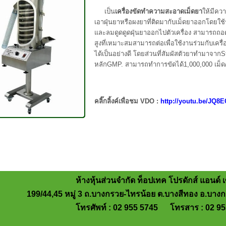
เป็น
เครื่องขัดทำความสะอาดเม็ดยา
ให้มีค
เอาฝุ่นยาหรือผงยาที่ติดมากับเม็ดยาออกโดยใช
และลมดูดดูดฝุ่นยาออกไปตัวเครื่อง สามารถ
สูงที่เหมาะสมสามารถต่อเพื่อใช้งานร่วมกับเครื
ได้เป็นอย่างดี
โดยส่วนที่สัมผัสตัวยาทำมาจาก
S
หลัก
GMP.
สามารถทำการขัดได้
1,000,000
เม็ด
คลิ๊กลิ้งค์เพื่อชม VDO :
http://youtu.be/JQ8
ห้างหุ้นส่วนจำกัด ท็อปเทค โปรดักส์ แอนด์ เ
199/44,45 หมู่ 3 ถ.บางกรวย-ไทรน้อย ต.บางสีทอง อ.บางก
โทรศัพท์ : 02 955 5745 โทรสาร : 02 95